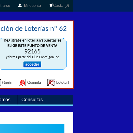
trarse
Mi cuenta
Cesta (0)
ción de Loterías nº 62
Regístrate en loteriasyapuestas.es
ELIGE ESTE PUNTO DE VENTA
92165
y forma parte del Club Conmigonline
amos
Consultas