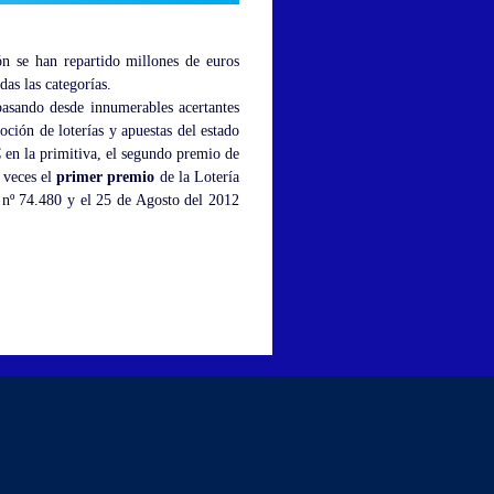
ón se han repartido millones de euros
das las categorías.
pasando desde innumerables acertantes
oción de loterías y apuestas del estado
 en la primitiva, el segundo premio de
s veces el
primer premio
de la Lotería
 nº 74.480 y el 25 de Agosto del 2012