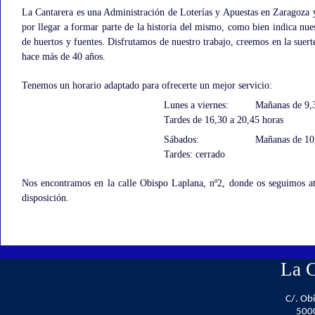
La Cantarera es una Administración de Loterías y Apuestas en Zaragoza y
por llegar a formar parte de la historia del mismo, como bien indica nu
de huertos y fuentes. Disfrutamos de nuestro trabajo, creemos en la suerte
hace más de 40 años.
Tenemos un horario adaptado para ofrecerte un mejor servicio:
Lunes a viernes:
Mañanas de 9,3
Tardes de 16,30 a 20,45 horas
Sábados:
Mañanas de 10,
Tardes: cerrado
Nos encontramos en la calle Obispo Laplana, nº2, donde os seguimos at
disposición.
La C
C/. Ob
500